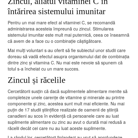
Zincul, aliatul vitaminei C în
întărirea sistemului imunitar
Pentru un mai mare efect al vitaminei C, se recomandă
administrarea acesteia împreună cu zincul. Stimularea
sistemului imunitar este mult mai puternică, ceea ce înseamnă
că avem de a face cu o combinație câștigătoare.
Mai mulți voluntari s-au oferit să fie subiectul unor studii care
doreau să vadă efectul asupra organismului dat de combinația
dintre zinc și vitamina C. Nu mai este nevoie să spunem că
totul s-a încheiat cu un mare succes.
Zincul și răcelile
Cercetătorii susțin că dacă suplimentele alimentare menite să
completeze unele carențe de vitamine și minerale au printre
componente și zinc, acestea sunt mult mai eficiente. Nu mai
puțin de 17 studii științifice realizate de oamenii de știință
canadieni au scos în evidență că persoanele care au luat
suplimente alimentare cu zinc au avut o durată mai redusă a
răcelii decât cei care nu au luat aceste suplimente.
La rândul lor, cercetătorii finlandezi au vrut să aprofundeze