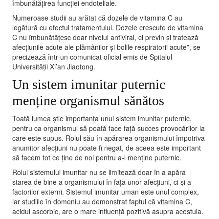
îmbunătăţirea funcţiei endoteliale.
Numeroase studii au arătat că dozele de vitamina C au
legătură cu efectul tratamentului. Dozele crescute de vitamina
C nu îmbunătăţesc doar nivelul antiviral, ci previn şi tratează
afecţiunile acute ale plămânilor şi bolile respiratorii acute”, se
precizează într-un comunicat oficial emis de Spitalul
Universităţii Xi’an Jiaotong.
Un sistem imunitar puternic
menține organismul sănătos
Toată lumea știe importanța unui sistem imunitar puternic,
pentru ca organismul să poată face față succes provocărilor la
care este supus. Rolul său în apărarea organismului împotriva
anumitor afecțiuni nu poate fi negat, de aceea este important
să facem tot ce ține de noi pentru a-l menține puternic.
Rolul sistemului imunitar nu se limitează doar în a apăra
starea de bine a organismului în fața unor afecțiuni, ci și a
factorilor externi. Sistemul imunitar uman este unul complex,
iar studiile în domeniu au demonstrat faptul că vitamina C,
acidul ascorbic, are o mare influență pozitivă asupra acestuia.