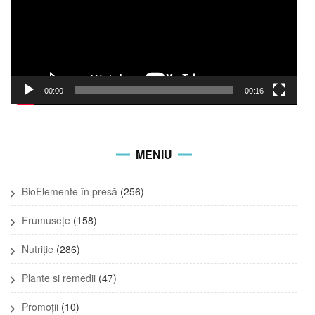
00:00
00:16
MENIU
BioElemente în presă
(256)
Frumusețe
(158)
Nutriție
(286)
Plante si remedii
(47)
Promoții
(10)