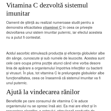
Vitamina C dezvoltă sistemul
imunitar
Oamenii de știință au realizat numeroase studii pentru a
demonstra eficacitatea
vitaminei C
în ceea ce privește
dezvoltarea unui sistem imunitar puternic, iar efectul acesteia
nu a putut fi contestat.
Acidul ascorbic stimulează producţia şi eficienţa globulelor albe
din sânge, cunoscute și sub numele de leucocite. Acestea sunt
cele care ocupa prima poziție atunci când vine vorba desore
linia de apărare a organismului împotriva infecţiilor cu bacterii
şi virusuri. În plus, tot vitamina C le prelungește globulelor albe
funcționalitatea, ceea ce înseamnă că sistemul imunitar va fi
unul puternic.
Ajută la vindecarea rănilor
Beneficiile pe care consumul de vitamina C le aduce
organismului nu se opresc însă aici. Ea mai are efect și în
prevenirea alergiilor, a astmului, stimulează producţia de