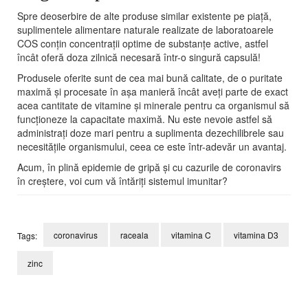
Spre deoserbire de alte produse similar existente pe piață,
suplimentele alimentare naturale realizate de laboratoarele
COS conțin concentrații optime de substanțe active, astfel
încât oferă doza zilnică necesară într-o singură capsulă!
Produsele oferite sunt de cea mai bună calitate, de o puritate
maximă și procesate în așa manieră încât aveți parte de exact
acea cantitate de vitamine și minerale pentru ca organismul să
funcționeze la capacitate maximă. Nu este nevoie astfel să
administrați doze mari pentru a suplimenta dezechilibrele sau
necesitățile organismului, ceea ce este într-adevăr un avantaj.
Acum, în plină epidemie de gripă și cu cazurile de coronavirs
în creștere, voi cum vă întăriți sistemul imunitar?
coronavirus
raceala
vitamina C
vitamina D3
Tags:
zinc
Post