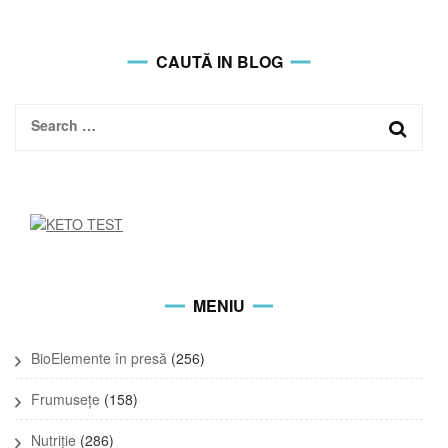
CAUTĂ IN BLOG
Search
for:
MENIU
BioElemente în presă
(256)
Frumusețe
(158)
Nutriție
(286)