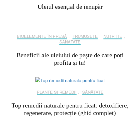
Uleiul esenţial de ienupăr
BIOELEMENTE ÎN PRESĂ
,
FRUMUSEȚE
,
NUTRIȚIE
,
SĂNĂTATE
Beneficii ale uleiului de pește de care poți
profita și tu!
PLANTE SI REMEDII
,
SĂNĂTATE
Top remedii naturale pentru ficat: detoxifiere,
regenerare, protecție (ghid complet)