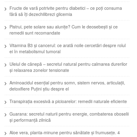
Fructe de vară potrivite pentru diabetici – ce poți consuma
fără să îți dezechilibrezi glicemia
Pistrui, pete solare sau alunițe? Cum le deosebești și ce
remedii sunt recomandate
Vitamina B3 și cancerul: ce arată noile cercetări despre rolul
ei în metabolismul tumoral
Uleiul de cânepă – secretul natural pentru calmarea durerilor
și relaxarea zonelor tensionate
Aminoacidul esențial pentru somn, sistem nervos, articulații,
detoxifiere Puțini știu despre el
Transpirația excesivă a picioarelor: remedii naturale eficiente
Guarana: secretul naturii pentru energie, combaterea oboselii
și performanță zilnică
Aloe vera, planta-minune pentru sănătate și frumusețe. 4