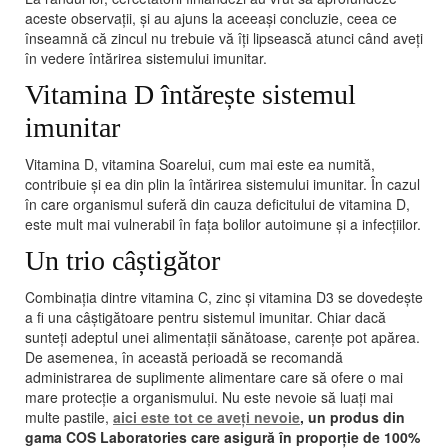
aceste observații, și au ajuns la aceeași concluzie, ceea ce
înseamnă că zincul nu trebuie vă îți lipsească atunci când aveți
în vedere întărirea sistemului imunitar.
Vitamina D întărește sistemul
imunitar
Vitamina D, vitamina Soarelui, cum mai este ea numită,
contribuie și ea din plin la întărirea sistemului imunitar. În cazul
în care organismul suferă din cauza deficitului de vitamina D,
este mult mai vulnerabil în fața bolilor autoimune și a infecțiilor.
Un trio câștigător
Combinația dintre vitamina C, zinc și vitamina D3 se dovedește
a fi una câștigătoare pentru sistemul imunitar. Chiar dacă
sunteți adeptul unei alimentații sănătoase, carențe pot apărea.
De asemenea, în această perioadă se recomandă
administrarea de suplimente alimentare care să ofere o mai
mare protecție a organismului. Nu este nevoie să luați mai
multe pastile,
aici este tot ce aveți nevoie
, un produs din
gama COS Laboratories care asigură în proporție de 100%