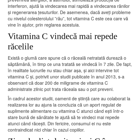
interferon, ajută la vindecarea mai rapidă a vindecarea rănilor
şi regenerarea ţesuturilor. De asemenea, dacă aveți probleme
cu nivelul colesterolului ”rău”, tot vitamina C este cea care vă
vine în ajutor, prin reglarea acestuia.
Vitamina C vindecă mai repede
răcelile
Există o glumă care spune că o răceală netratată durează o
săptămână, în timp ce una tratată se vindecă în 7 zile. De fapt,
în realitate lucrurile nu stau chiar așa, și aici intervine tot
vitamina C și, potrivit unor studii publicate în anul 2013, s-a
observant că doar 200 de miligrame de vitamina C
administrate zilnic pot trata răceala sau o pot preveni.
În cadrul acestor studii, oamenii de știință care au colaborat la
realizarea lor au ajuns la concluzia că un aport regulat de
suplimente alimentare cu vitamina C atunci când eşti într-o
stare bună de sănătate te ajută să te vindeci mai repede
atunci când răceşti. Din fericire, consumul ei nu este
contraindicat nici chiar în cazul copiilor.