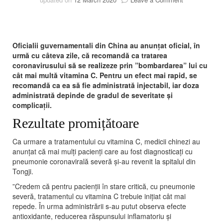
Vitamina
C,
un
posibil
Oficialii guvernamentali din China au anunțat oficial, în
tratament
urmă cu câteva zile, că recomandă ca tratarea
al
coronavirusului să se realizeze prin ”bombardarea” lui cu
coronavirusul
cât mai multă vitamina C. Pentru un efect mai rapid, se
recomandă ca ea să fie administrată injectabil, iar doza
administrată depinde de gradul de severitate și
complicații.
Rezultate promițătoare
Ca urmare a tratamentului cu vitamina C, medicii chinezi au
anunțat că mai mulți pacienți care au fost diagnosticați cu
pneumonie coronavirală severă şi-au revenit la spitalul din
Tongji.
”Credem că pentru pacienţii în stare critică, cu pneumonie
severă, tratamentul cu vitamina C trebuie iniţiat cât mai
repede. În urma administrării s-au putut observa efecte
antioxidante, reducerea răspunsului inflamatoriu şi