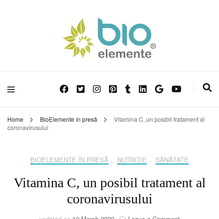
Sănătate din Natură!
Blog Bioelemente
Home
BioElemente în presă
Vitamina C, un posibil tratament al
coronavirusului
BIOELEMENTE ÎN PRESĂ
,
NUTRIȚIE
,
SĂNĂTATE
Vitamina C, un posibil tratament al
coronavirusului
on
updated on
12 March 2020
Leave a Comment