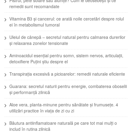
Pistrui, pete solare sau alunițe? Cum le deosebești și ce
remedii sunt recomandate
Vitamina B3 și cancerul: ce arată noile cercetări despre rolul
ei în metabolismul tumoral
Uleiul de cânepă – secretul natural pentru calmarea durerilor
și relaxarea zonelor tensionate
Aminoacidul esențial pentru somn, sistem nervos, articulații,
detoxifiere Puțini știu despre el
Transpirația excesivă a picioarelor: remedii naturale eficiente
Guarana: secretul naturii pentru energie, combaterea oboselii
și performanță zilnică
Aloe vera, planta-minune pentru sănătate și frumusețe. 4
utilizări practice în viața de zi cu zi
Băutura antiinflamatoare naturală pe care tot mai mulți o
includ în rutina zilnică