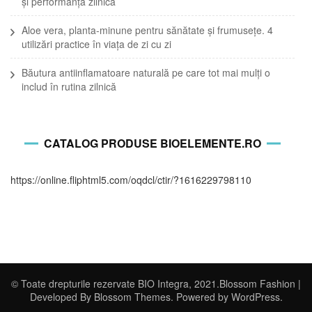
și performanță zilnică
Aloe vera, planta-minune pentru sănătate și frumusețe. 4
utilizări practice în viața de zi cu zi
Băutura antiinflamatoare naturală pe care tot mai mulți o
includ în rutina zilnică
CATALOG PRODUSE BIOELEMENTE.RO
https://online.fliphtml5.com/oqdcl/ctir/?1616229798110
© Toate drepturile rezervate BIO Integra, 2021.
Blossom Fashion |
Developed By
Blossom Themes
. Powered by
WordPress
.