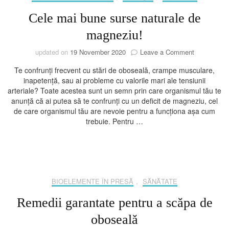
Cele mai bune surse naturale de
magneziu!
on
updated on
19 November 2020
Leave a Comment
Cele
Te confrunți frecvent cu stări de oboseală, crampe musculare,
mai
inapetență, sau ai probleme cu valorile mari ale tensiunii
bune
arteriale? Toate acestea sunt un semn prin care organismul tău te
surse
anunță că ai putea să te confrunți cu un deficit de magneziu, cel
naturale
de care organismul tău are nevoie pentru a funcționa așa cum
de
trebuie. Pentru …
magneziu!
BIOELEMENTE ÎN PRESĂ
,
SĂNĂTATE
Remedii garantate pentru a scăpa de
oboseală