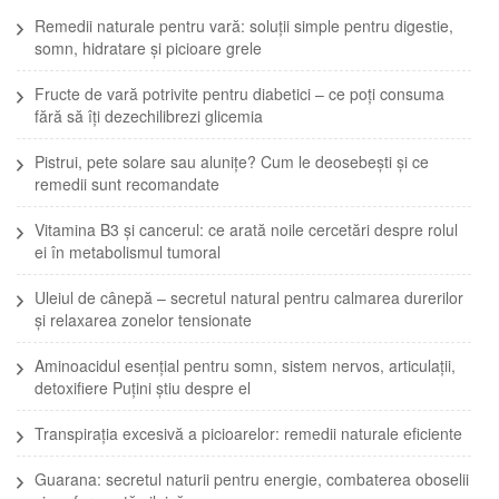
Remedii naturale pentru vară: soluții simple pentru digestie,
somn, hidratare și picioare grele
Fructe de vară potrivite pentru diabetici – ce poți consuma
fără să îți dezechilibrezi glicemia
Pistrui, pete solare sau alunițe? Cum le deosebești și ce
remedii sunt recomandate
Vitamina B3 și cancerul: ce arată noile cercetări despre rolul
ei în metabolismul tumoral
Uleiul de cânepă – secretul natural pentru calmarea durerilor
și relaxarea zonelor tensionate
Aminoacidul esențial pentru somn, sistem nervos, articulații,
detoxifiere Puțini știu despre el
Transpirația excesivă a picioarelor: remedii naturale eficiente
Guarana: secretul naturii pentru energie, combaterea oboselii