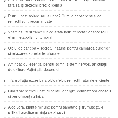
fără să îți dezechilibrezi glicemia
Pistrui, pete solare sau alunițe? Cum le deosebești și ce
remedii sunt recomandate
Vitamina B3 și cancerul: ce arată noile cercetări despre rolul
ei în metabolismul tumoral
Uleiul de cânepă – secretul natural pentru calmarea durerilor
și relaxarea zonelor tensionate
Aminoacidul esențial pentru somn, sistem nervos, articulații,
detoxifiere Puțini știu despre el
Transpirația excesivă a picioarelor: remedii naturale eficiente
Guarana: secretul naturii pentru energie, combaterea oboselii
și performanță zilnică
Aloe vera, planta-minune pentru sănătate și frumusețe. 4
utilizări practice în viața de zi cu zi