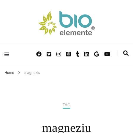
Sănătate din Natură!
Blog Bioelemente
Home
magneziu
TAG
magneziu