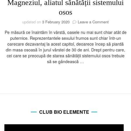
Magneziul, aliatul sănătății sistemului
osos
on
updated on
3 February 2020
Leave a Comment
Magneziul,
Pe măsură ce înaintăm în vârstă, oasele nu mai sunt chiar atât de
aliatul
puternice. Reprezentantele sexului frumos sunt chiar într-un
sănătății
oarecare dezavantaj la acest capitol, deoarece încep să piardă
sistemului
din masa osoasă în jurul vârstei de 30 de ani. Drept pentru care,
osos
cei care se preocupă de starea sănătății sistemului osos trebuie
să se gândească …
CLUB BIO ELEMENTE
Video