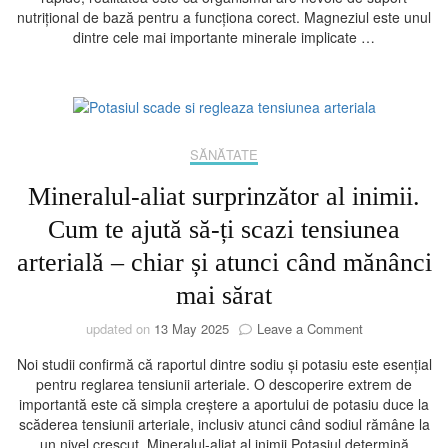
cât
nutrițional de bază pentru a funcționa corect. Magneziul este unul
de
dintre cele mai importante minerale implicate …
bine
dormi
noaptea
–
când
e
SĂNĂTATE
momentul
potrivit
Mineralul-aliat surprinzător al inimii.
să
îl
Cum te ajută să-ți scazi tensiunea
administrezi
arterială – chiar și atunci când mănânci
mai sărat
on
updated on
13 May 2025
Leave a Comment
Mineralul-
Noi studii confirmă că raportul dintre sodiu și potasiu este esențial
aliat
pentru reglarea tensiunii arteriale. O descoperire extrem de
surprinzător
importantă este că simpla creștere a aportului de potasiu duce la
al
scăderea tensiunii arteriale, inclusiv atunci când sodiul rămâne la
inimii.
un nivel crescut. Mineralul-aliat al inimii Potasiul determină
Cum