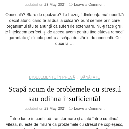
on
updated on
23 May 2021
Leave a Comment
Remedii
Oboseală? Stare de epuizare? Te trezești dimineața mai obosit/ă
garantate
decât atunci când te-ai dus la culcare? Sunt semne prin care
pentru
organismul tău te anunță că suferi de extenuare. Nu-ți face griji,
a
te înțelegem perfect, și de aceea avem pentru tine câteva remedii
scăpa
garantate și simple pentru a scăpa de stările de oboseală. Ce
de
duce la …
oboseală
BIOELEMENTE ÎN PRESĂ
,
SĂNĂTATE
Scapă acum de problemele cu stresul
sau odihna insuficientă!
on
updated on
23 May 2021
Leave a Comment
Scapă
Într-o lume în continuă transformare și aflată într-o continuă
acum
viteză, nu este de mirare că problemele cu stresul ne copleșesc,
de