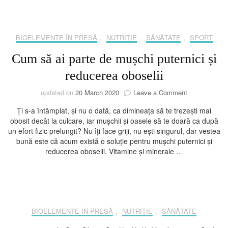
BIOELEMENTE ÎN PRESĂ
,
NUTRIȚIE
,
SĂNĂTATE
,
SPORT
Cum să ai parte de mușchi puternici și
reducerea oboselii
on
updated on
20 March 2020
Leave a Comment
Cum
Ți s-a întâmplat, și nu o dată, ca dimineața să te trezești mai
să
obosit decât la culcare, iar mușchii și oasele să te doară ca după
ai
un efort fizic prelungit? Nu îți face griji, nu ești singurul, dar vestea
parte
bună este că acum există o soluție pentru mușchi puternici și
de
reducerea oboselii. Vitamine și minerale …
mușchi
puternici
și
reducerea
oboselii
BIOELEMENTE ÎN PRESĂ
,
NUTRIȚIE
,
SĂNĂTATE