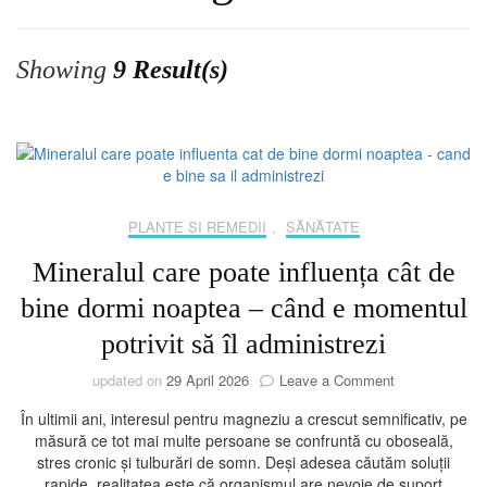
Showing
9 Result(s)
PLANTE SI REMEDII
,
SĂNĂTATE
Mineralul care poate influența cât de
bine dormi noaptea – când e momentul
potrivit să îl administrezi
on
updated on
29 April 2026
Leave a Comment
Mineralul
În ultimii ani, interesul pentru magneziu a crescut semnificativ, pe
care
măsură ce tot mai multe persoane se confruntă cu oboseală,
poate
stres cronic și tulburări de somn. Deși adesea căutăm soluții
influența
rapide, realitatea este că organismul are nevoie de suport