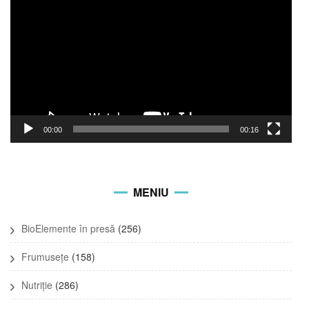
Player
00:00
00:16
MENIU
BioElemente în presă
(256)
Frumusețe
(158)
Nutriție
(286)