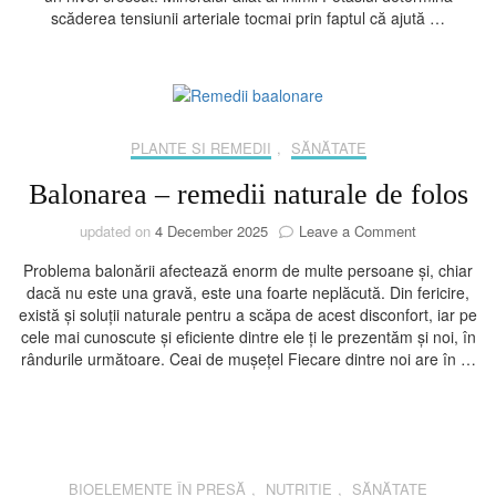
scăderea tensiunii arteriale tocmai prin faptul că ajută …
te
ajută
să-
ți
scazi
tensiunea
PLANTE SI REMEDII
,
SĂNĂTATE
arterială
–
Balonarea – remedii naturale de folos
chiar
și
on
updated on
4 December 2025
Leave a Comment
atunci
Balonarea
când
Problema balonării afectează enorm de multe persoane și, chiar
–
mănânci
dacă nu este una gravă, este una foarte neplăcută. Din fericire,
remedii
mai
există și soluții naturale pentru a scăpa de acest disconfort, iar pe
naturale
sărat
cele mai cunoscute și eficiente dintre ele ți le prezentăm și noi, în
de
rândurile următoare. Ceai de mușețel Fiecare dintre noi are în …
folos
BIOELEMENTE ÎN PRESĂ
,
NUTRIȚIE
,
SĂNĂTATE