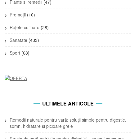
Plante si remedii
(47)
Promoții
(10)
Rețete culinare
(28)
Sănătate
(433)
Sport
(68)
ULTIMELE ARTICOLE
Remedii naturale pentru vară: soluții simple pentru digestie,
somn, hidratare și picioare grele
Fructe de vară potrivite pentru diabetici – ce poți consuma