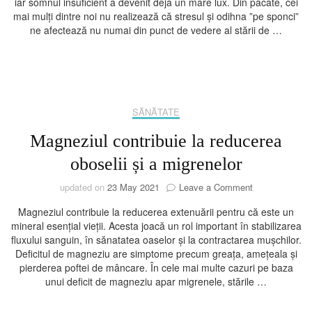
iar somnul insuficient a devenit deja un mare lux. Din păcate, cei
problemele
mai mulți dintre noi nu realizează că stresul și odihna ”pe sponci”
cu
ne afectează nu numai din punct de vedere al stării de …
stresul
sau
odihna
insuficientă!
SĂNĂTATE
Magneziul contribuie la reducerea
oboselii și a migrenelor
on
updated on
23 May 2021
Leave a Comment
Magneziul
Magneziul contribuie la reducerea extenuării pentru că este un
contribuie
mineral esențial vieții. Acesta joacă un rol important în stabilizarea
la
fluxului sanguin, în sănatatea oaselor și la contractarea mușchilor.
reducerea
Deficitul de magneziu are simptome precum greața, amețeala și
oboselii
pierderea poftei de mâncare. În cele mai multe cazuri pe baza
și
unui deficit de magneziu apar migrenele, stările …
a
migrenelor