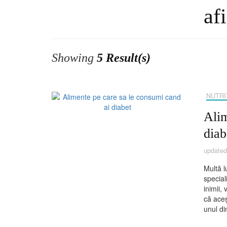
af
Showing
5 Result(s)
NUTRI
Alim
diab
update
Multă l
special
inimii,
că aceș
unul di