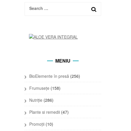
Search
for:
MENIU
BioElemente în presă
(256)
Frumusețe
(158)
Nutriție
(286)
Plante si remedii
(47)
Promoții
(10)