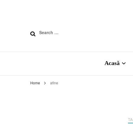
Search
for:
Acasă
Home
afine
Despre noi
BioElement
T