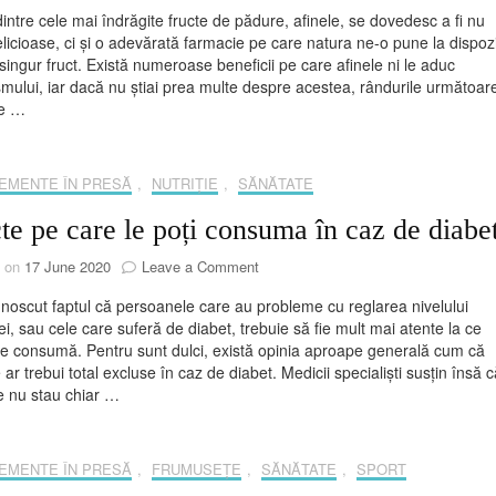
Afinele,
intre cele mai îndrăgite fructe de pădure, afinele, se dovedesc a fi nu
minunea
licioase, ci și o adevărată farmacie pe care natura ne-o pune la dispozi
naturii
 singur fruct. Există numeroase beneficii pe care afinele ni le aduc
pentru
mului, iar dacă nu știai prea multe despre acestea, rândurile următoare 
starea
de …
ta
de
bine!
EMENTE ÎN PRESĂ
,
NUTRIȚIE
,
SĂNĂTATE
te pe care le poți consuma în caz de diabe
on
d on
17 June 2020
Leave a Comment
Fructe
noscut faptul că persoanele care au probleme cu reglarea nivelului
pe
ei, sau cele care suferă de diabet, trebuie să fie mult mai atente la ce
care
e consumă. Pentru sunt dulci, există opinia aproape generală cum că
le
e ar trebui total excluse în caz de diabet. Medicii specialiști susțin însă 
poți
le nu stau chiar …
consuma
în
caz
de
EMENTE ÎN PRESĂ
,
FRUMUSEȚE
,
SĂNĂTATE
,
SPORT
diabet!