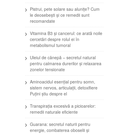
Pistrui, pete solare sau alunițe? Cum
le deosebești și ce remedii sunt
recomandate
Vitamina B3 și cancerul: ce arată noile
cercetări despre rolul ei în
metabolismul tumoral
Uleiul de cânepă – secretul natural
pentru calmarea durerilor și relaxarea
zonelor tensionate
Aminoacidul esențial pentru somn,
sistem nervos, articulații, detoxifiere
Puțini știu despre el
Transpirația excesivă a picioarelor:
remedii naturale eficiente
Guarana: secretul naturii pentru
energie, combaterea oboselii și