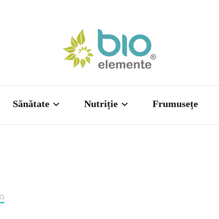
Sănătate din Natură!
Blog Bioele
Sănătate
Nutriție
Frumusețe
Sport
Rețete culinare
e în presă
Noile diete!
Revendică cartea KETO –
AG
Sfaturi utile