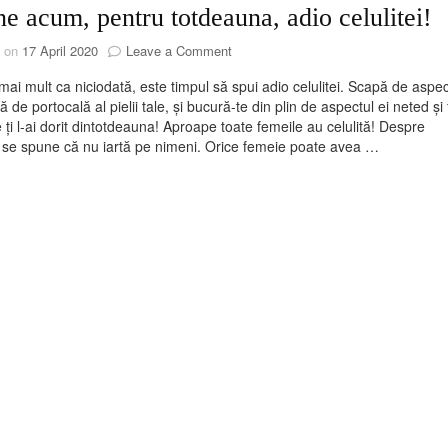
e acum, pentru totdeauna, adio celulitei!
on
d on
17 April 2020
Leave a Comment
Spune
ai mult ca niciodată, este timpul să spui adio celulitei. Scapă de aspec
acum,
ă de portocală al pielii tale, și bucură-te din plin de aspectul ei neted și 
pentru
 ți l-ai dorit dintotdeauna! Aproape toate femeile au celulită! Despre
totdeauna,
ă se spune că nu iartă pe nimeni. Orice femeie poate avea …
adio
celulitei!