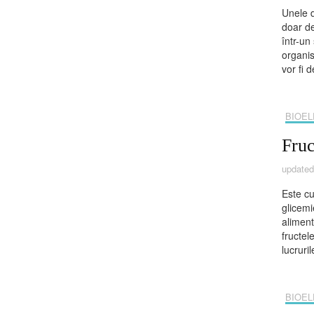
Unele d
doar de
într-un
organis
vor fi 
BIOEL
Fruc
update
Este cu
glicemi
aliment
fructel
lucruri
BIOEL