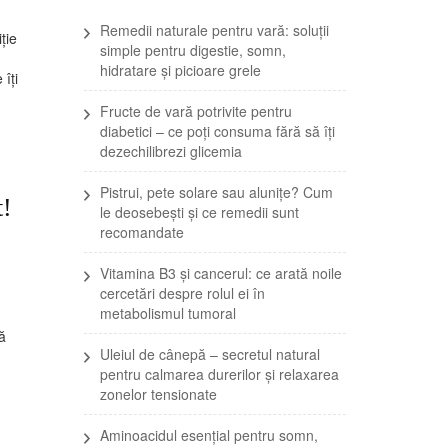
Remedii naturale pentru vară: soluții
ție
simple pentru digestie, somn,
hidratare și picioare grele
îți
Fructe de vară potrivite pentru
diabetici – ce poți consuma fără să îți
dezechilibrezi glicemia
Pistrui, pete solare sau alunițe? Cum
t!
le deosebești și ce remedii sunt
recomandate
Vitamina B3 și cancerul: ce arată noile
cercetări despre rolul ei în
metabolismul tumoral
că
Uleiul de cânepă – secretul natural
pentru calmarea durerilor și relaxarea
zonelor tensionate
Aminoacidul esențial pentru somn,