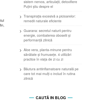
sistem nervos, articulații, detoxifiere
Puțini știu despre el
Transpirația excesivă a picioarelor:
tul
remedii naturale eficiente
fin,
Guarana: secretul naturii pentru
energie, combaterea oboselii și
performanță zilnică
Aloe vera, planta-minune pentru
sănătate și frumusețe. 4 utilizări
practice în viața de zi cu zi
Băutura antiinflamatoare naturală pe
care tot mai mulți o includ în rutina
zilnică
CAUTĂ IN BLOG