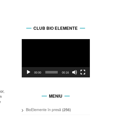
CLUB BIO ELEMENTE
Video
Player
00:00
00:16
or,
MENIU
in
e
BioElemente în presă
(256)