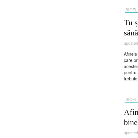
BIOEL
Tu ș
sănă
update
Afinele
care or
acestea
pentru 
trebuie
BIOEL
Afin
bine
update