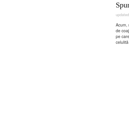
Spun
update
Acum, m
de coaj
pe care
celulit