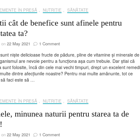
când
ai
EMENTE ÎN PRESĂ
,
NUTRIȚIE
,
SĂNĂTATE
diabet
tii cât de benefice sunt afinele pentru
tatea ta?
on
d on
22 May 2021
1 Comment
Tu
 sunt niște delicioase fructe de pădure, pline de vitamine și minerale de
știi
ganismul are nevoie pentru a funcționa așa cum trebuie. Dar știai că
cât
 sunt folosite, încă din cele mai vechi timpuri, drept un excelent remed
de
multe dintre afecțiunile noastre? Pentru mai multe amănunte, tot ce
benefice
 să faci este să …
sunt
afinele
pentru
sănătatea
EMENTE ÎN PRESĂ
,
NUTRIȚIE
,
SĂNĂTATE
ta?
ele, minunea naturii pentru starea ta de
!
on
d on
22 May 2021
1 Comment