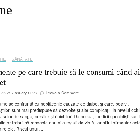
ine
ȚIE
,
SĂNĂTATE
ente pe care trebuie să le consumi când ai
et
on
d on
29 January 2026
Leave a Comment
Alimente
ume se confruntă cu neplăcerile cauzate de diabet și care, potrivit
pe
iștilor, sunt mai predispuse să dezvolte și alte complicații, la nivelul ochil
care
 vaselor de sânge, nervilor și rinichilor. De aceea, medicii specialiști susț
trebuie
tia ar trebui să respecte anumite reguli de viață, iar stilul alimentar est
să
ntre ele. Riscul unui …
le
consumi