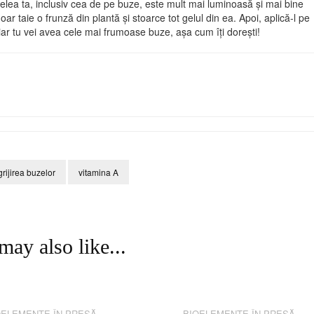
pielea ta, inclusiv cea de pe buze, este mult mai luminoasă și mai bine
oar taie o frunză din plantă și stoarce tot gelul din ea. Apoi, aplică-l pe
r tu vei avea cele mai frumoase buze, așa cum îți dorești!
grijirea buzelor
vitamina A
may also like...
OELEMENTE ÎN PRESĂ
,
BIOELEMENTE ÎN PRESĂ
,