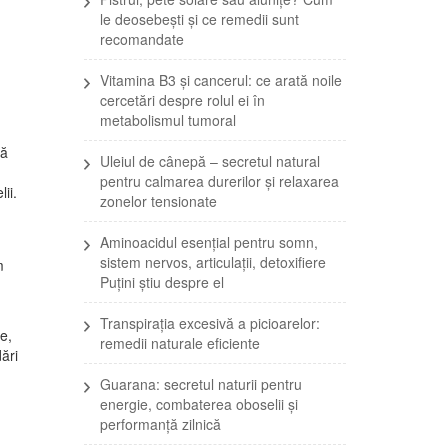
le deosebești și ce remedii sunt
recomandate
Vitamina B3 și cancerul: ce arată noile
cercetări despre rolul ei în
metabolismul tumoral
jă
Uleiul de cânepă – secretul natural
pentru calmarea durerilor și relaxarea
ii.
zonelor tensionate
Aminoacidul esențial pentru somn,
sistem nervos, articulații, detoxifiere
m
Puțini știu despre el
Transpirația excesivă a picioarelor:
e,
remedii naturale eficiente
ări
Guarana: secretul naturii pentru
energie, combaterea oboselii și
performanță zilnică