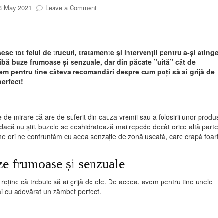
on
3 May 2021
Leave a Comment
Și
tu
poți
avea
c tot felul de trucuri, tratamente și intervenții pentru a-și ating
buze
aibă buze frumoase și senzuale, dar din păcate ”uită” cât de
frumoase
avem pentru tine câteva recomandări despre cum poți să ai grijă de
și
perfect!
senzuale!
e de mirare că are de suferit din cauza vremii sau a folosirii unor produ
dacă nu știi, buzele se deshidratează mai repede decât orice altă parte
ține ori ne confruntăm cu acea senzație de zonă uscată, care crapă foar
e frumoase și senzuale
 reține că trebuie să ai grijă de ele. De aceea, avem pentru tine unele
 ai cu adevărat un zâmbet perfect.