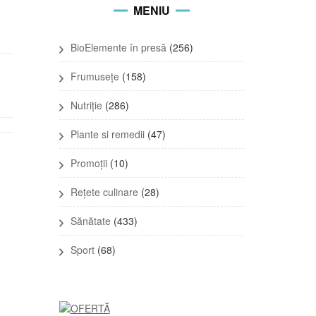
MENIU
BioElemente în presă
(256)
Frumusețe
(158)
Nutriție
(286)
Plante si remedii
(47)
Promoții
(10)
Rețete culinare
(28)
Sănătate
(433)
Sport
(68)