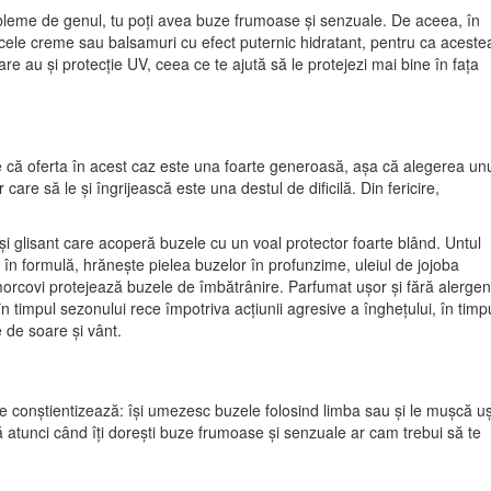
obleme de genul, tu poți avea buze frumoase și senzuale. De aceea, în
cele creme sau balsamuri cu efect puternic hidratant, pentru ca aceste
re au și protecție UV, ceea ce te ajută să le protejezi mai bine în fața
că oferta în acest caz este una foarte generoasă, așa că alegerea un
are să le și îngrijească este una destul de dificilă. Din fericire,
i glisant care acoperă buzele cu un voal protector foarte blând. Untul
 în formulă, hrănește pielea buzelor în profunzime, uleiul de jojoba
 morcovi protejează buzele de îmbătrânire. Parfumat ușor și fără alergen
 timpul sezonului rece împotriva acțiunii agresive a înghețului, în timp
 de soare și vânt.
 le conștientizează: își umezesc buzele folosind limba sau și le mușcă u
că atunci când îți dorești buze frumoase și senzuale ar cam trebui să te