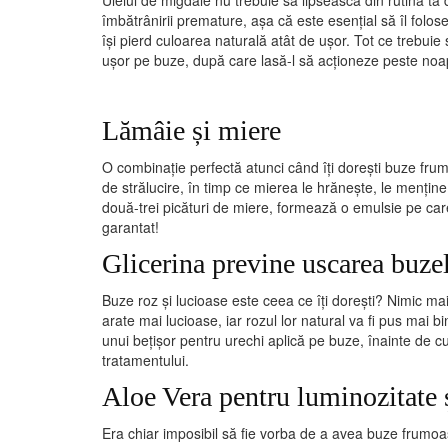
Uleiul de migdale nu trebuie să lipsească din rutina ta d
îmbătrânirii premature, așa că este esențial să îl folos
își pierd culoarea naturală atât de ușor. Tot ce trebuie 
ușor pe buze, după care lasă-l să acționeze peste noapt
Lămâie și miere
O combinație perfectă atunci când îți dorești buze fr
de strălucire, în timp ce mierea le hrănește, le menține
două-trei picături de miere, formează o emulsie pe care 
garantat!
Glicerina previne uscarea buze
Buze roz și lucioase este ceea ce îți dorești? Nimic mai
arate mai lucioase, iar rozul lor natural va fi pus mai 
unui bețișor pentru urechi aplică pe buze, înainte de cul
tratamentului.
Aloe Vera pentru luminozitate ș
Era chiar imposibil să fie vorba de a avea buze frumo