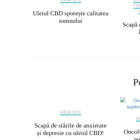
FR
Uleiul CBD sporește calitatea
somnului
Scapă 
P
SĂNĂTATE
N
Scapă de stările de anxietate
Oncofo
și depresie cu uleiul CBD!
pu