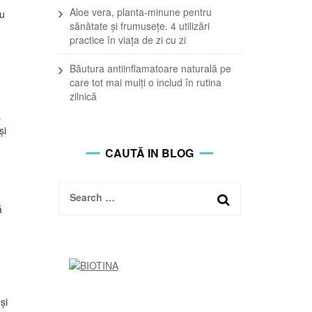
Aloe vera, planta-minune pentru
nu
sănătate și frumusețe. 4 utilizări
practice în viața de zi cu zi
Băutura antiinflamatoare naturală pe
care tot mai mulți o includ în rutina
zilnică
s
și
CAUTĂ IN BLOG
Search
ă
for:
și