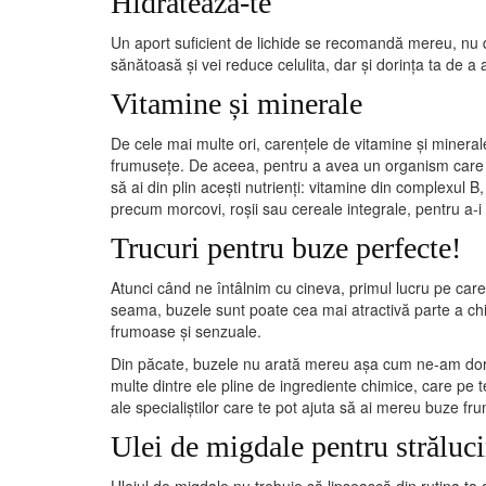
Hidratează-te
Un aport suficient de lichide se recomandă mereu, nu do
sănătoasă și vei reduce celulita, dar și dorința ta de a
Vitamine și minerale
De cele mai multe ori, carențele de vitamine și minerale
frumusețe. De aceea, pentru a avea un organism care f
să ai din plin acești nutrienți: vitamine din complexul 
precum morcovi, roșii sau cereale integrale, pentru a-i
Trucuri pentru buze perfecte!
Atunci când ne întâlnim cu cineva, primul lucru pe ca
seama, buzele sunt poate cea mai atractivă parte a ch
frumoase și senzuale.
Din păcate, buzele nu arată mereu așa cum ne-am dori
multe dintre ele pline de ingrediente chimice, care pe
ale specialiștilor care te pot ajuta să ai mereu buze fr
Ulei de migdale pentru străluci