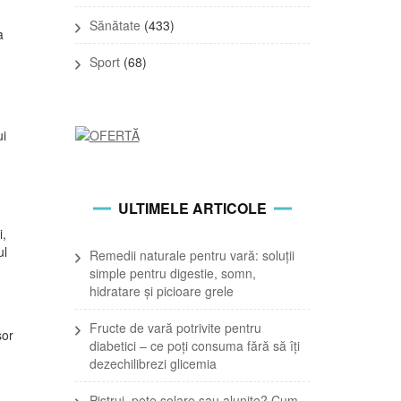
Sănătate
(433)
a
Sport
(68)
ui
ULTIMELE ARTICOLE
i,
ul
Remedii naturale pentru vară: soluții
simple pentru digestie, somn,
hidratare și picioare grele
Fructe de vară potrivite pentru
șor
diabetici – ce poți consuma fără să îți
dezechilibrezi glicemia
Pistrui, pete solare sau alunițe? Cum