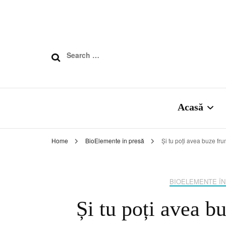
Search
for:
Acasă
Home
BioElemente în presă
Și tu poți avea buze fr
Despre noi
BioElement
BIOELEMENTE ÎN
Și tu poți avea b