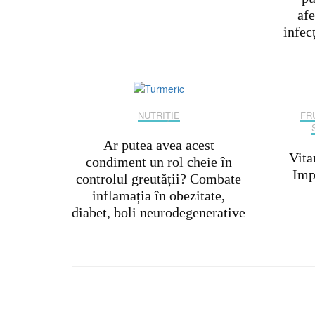
afe
infecț
NUTRIȚIE
FR
Ar putea avea acest
Vita
condiment un rol cheie în
Impo
controlul greutății? Combate
inflamația în obezitate,
diabet, boli neurodegenerative