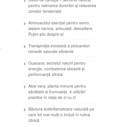
pentru calmarea durerilor și relaxarea
zonelor tensionate
Aminoacidul esențial pentru somn,
sistem nervos, articulații, detoxifiere
Puțini știu despre el
Transpirația excesivă a picioarelor:
E
remedii naturale eficiente
Guarana: secretul naturii pentru
energie, combaterea oboselii și
performanță zilnică
Aloe vera, planta-minune pentru
sănătate și frumusețe. 4 utilizări
practice în viața de zi cu zi
Băutura antiinflamatoare naturală pe
care tot mai mulți o includ în rutina
zilnică