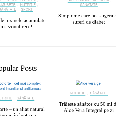
UMUSEȚE
,
NUTRIȚIE
,
SĂNĂTATE
SĂNĂTATE
,
SPORT
Simptome care pot sugera 
de toxinele acumulate
suferi de diabet
în sezonul rece!
opular Posts
NUTRIȚIE
,
SĂNĂTATE
UTRIȚIE
,
SĂNĂTATE
Trăiește sănătos cu 50 ml 
rte – un aliat natural
Aloe Vera Integral pe zi
ternic în lupta cu