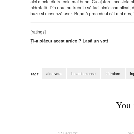
aici efecte dintre cele mai bune. Cu ajutorul acesteia 
hidratată. Din nou, nu trebuie să faci nimic complicat, d
buze și masează ușor. Repetă procedeul cât mai des, ia
[ratings]
Ți-a plăcut acest articol? Lasă un vot!
aloe vera
buze frumoase
hidratare
in
Tags:
Post
Navigation
You 
SĂNĂTATE
BI