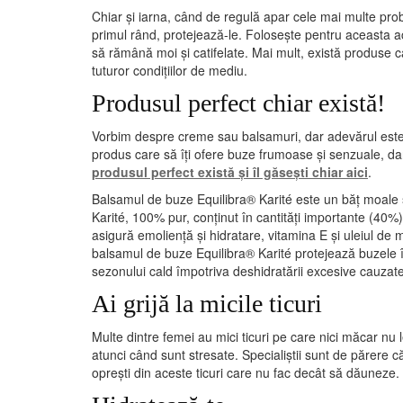
Chiar și iarna, când de regulă apar cele mai multe pr
primul rând, protejează-le. Folosește pentru aceasta a
să rămână moi și catifelate. Mai mult, există produse ca
tuturor condițiilor de mediu.
Produsul perfect chiar există!
Vorbim despre creme sau balsamuri, dar adevărul este 
produs care să îți ofere buze frumoase și senzuale, dar c
produsul perfect există și îl găsești chiar aici
.
Balsamul de buze Equilibra® Karité este un băț moale ș
Karité, 100% pur, conținut în cantități importante (40%)
asigură emoliență și hidratare, vitamina E și uleiul de
balsamul de buze Equilibra® Karité protejează buzele în
sezonului cald împotriva deshidratării excesive cauzate
Ai grijă la micile ticuri
Multe dintre femei au mici ticuri pe care nici măcar nu
atunci când sunt stresate. Specialiștii sunt de părere 
oprești din aceste ticuri care nu fac decât să dăuneze.