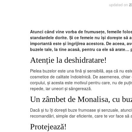
updated on
2
Atunci când vine vorba de frumusețe, femeile foloses
standardele dorite. Și ce femeie nu își dorește să 
importantă este și îngrijirea acestora. De aceea, 
buzele tale, la tine acasă, pentru ca ele să arate… 
Atenție la deshidratare!
Pielea buzelor este una fină și sensibilă, așa că nu est
cosmetice de calitate îndoielnică. De asemenea, chiar 
corpului, și acesta este motivul pentru care, nu de pu
repede, iar uneori și sângerează.
Un zâmbet de Monalisa, cu buz
Dacă și tu îți dorești buze frumoase și senzuale, atunci
recomandări, simple dar eficiente, care te vor face să
Protejează!