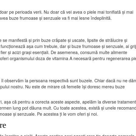
ar pe perioada verii. Nu doar că vei avea o piele mai tonifiată și mai
 avea buze frumoase și senzuale va fi mai lesne îndeplinită.
 se manifestă și prin buze crăpate și uscate, lipsite de strălucire și
uncționează așa cum trebuie, dar și buze frumoase și senzuale, ai gri
B, fier și acizi grași esențiali. De asemenea, consumă multe alimente
 oferi organismului doza de vitamina A necesară pentru regenerarea piel
re îl observăm la persoana respectivă sunt buzele. Chiar dacă nu ne dă
ipului nostru. Nu este de mirare că femeile își doresc mereu buze
, așa că pentru a corecta aceste aspecte, apelăm la diverse tratament
 termen lung pot dăuna mult. Cu toate acestea, există și unele recomand
umoase și senzuale. Pe acestea ți le vom oferi și noi.
re