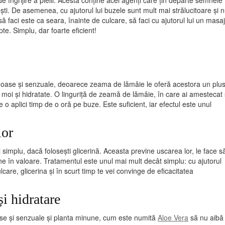
e îngrijire a pielii. Acesta conține acei agenți care țin departe semnele
ești. De asemenea, cu ajutorul lui buzele sunt mult mai strălucitoare și 
să faci este ca seara, înainte de culcare, să faci cu ajutorul lui un masaj
e. Simplu, dar foarte eficient!
umoase și senzuale, deoarece zeama de lămâie le oferă acestora un plu
 moi și hidratate. O linguriță de zeamă de lămâie, în care ai amestecat 
o aplici timp de o oră pe buze. Este suficient, iar efectul este unul
lor
 simplu, dacă folosești glicerină. Aceasta previne uscarea lor, le face s
bine în valoare. Tratamentul este unul mai mult decât simplu: cu ajutorul
care, glicerina și în scurt timp te vei convinge de eficacitatea
i hidratare
ase și senzuale și planta minune, cum este numită
Aloe Vera
să nu aibă 