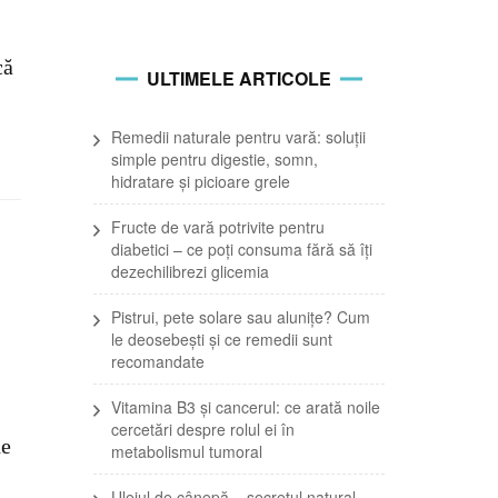
că
ULTIMELE ARTICOLE
Remedii naturale pentru vară: soluții
simple pentru digestie, somn,
hidratare și picioare grele
Fructe de vară potrivite pentru
diabetici – ce poți consuma fără să îți
dezechilibrezi glicemia
Pistrui, pete solare sau alunițe? Cum
le deosebești și ce remedii sunt
recomandate
Vitamina B3 și cancerul: ce arată noile
cercetări despre rolul ei în
de
metabolismul tumoral
Uleiul de cânepă – secretul natural