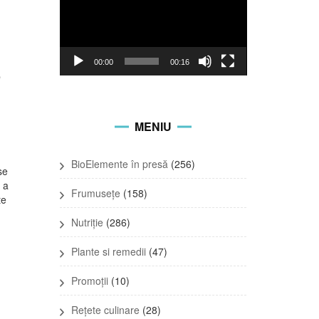
00:00
00:16
e
MENIU
BioElemente în presă
(256)
se
 a
Frumusețe
(158)
te
Nutriție
(286)
Plante si remedii
(47)
Promoții
(10)
Rețete culinare
(28)