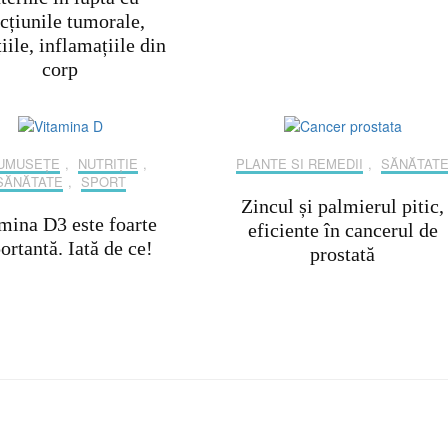
cțiunile tumorale,
iile, inflamațiile din
corp
UMUSEȚE
,
NUTRIȚIE
,
PLANTE SI REMEDII
,
SĂNĂTAT
SĂNĂTATE
,
SPORT
Zincul și palmierul pitic,
mina D3 este foarte
eficiente în cancerul de
rtantă. Iată de ce!
prostată