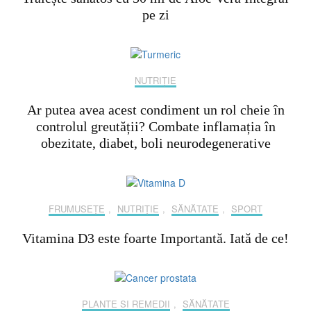
pe zi
NUTRIȚIE
Ar putea avea acest condiment un rol cheie în
controlul greutății? Combate inflamația în
obezitate, diabet, boli neurodegenerative
FRUMUSEȚE
,
NUTRIȚIE
,
SĂNĂTATE
,
SPORT
Vitamina D3 este foarte Importantă. Iată de ce!
PLANTE SI REMEDII
,
SĂNĂTATE