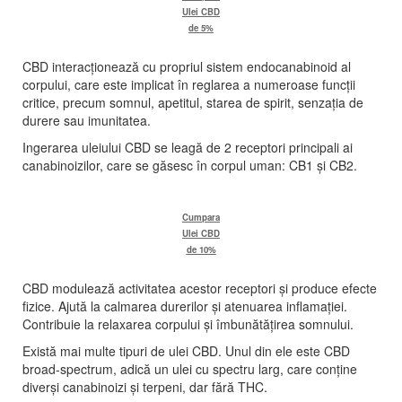
Ulei CBD
de 5%
CBD interacționează cu propriul sistem endocanabinoid al
corpului, care este implicat în reglarea a numeroase funcții
critice, precum somnul, apetitul, starea de spirit, senzația de
durere sau imunitatea.
Ingerarea uleiului CBD se leagă de 2 receptori principali ai
canabinoizilor, care se găsesc în corpul uman: CB1 și CB2.
Cumpara
Ulei CBD
de 10%
CBD modulează activitatea acestor receptori și produce efecte
fizice. Ajută la calmarea durerilor și atenuarea inflamației.
Contribuie la relaxarea corpului și îmbunătățirea somnului.
Există mai multe tipuri de ulei CBD. Unul din ele este CBD
broad-spectrum, adică un ulei cu spectru larg, care conține
diverși canabinoizi și terpeni, dar fără THC.