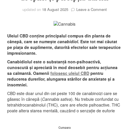
on
updated on
18 August 2025
Leave a Comment
Uleiul
de
cânepă
(CBD)
Uleiul CBD conține principalul compus din planta de
reglează
cânepă, care se numește
canabidiol
. Este tot mai căutat
memoria,
pe piața de suplimente, datorită efectelor sale terapeutice
apetitul,
impresionante.
somnul,
starea
Canabidiolul este o substanță non-psihoactivă,
de
cunoscută și apreciată în mod deosebit pentru acțiunea
spirit
sa calmantă. Oamenii
folosesc uleiul CBD
pentru
și
reducerea durerilor, alungarea stărilor de anxietate și a
percepția
insomniei.
durerii
CBD este doar unul din cei peste 100 de canabinoizi care se
găsesc în cânepă (
Cannabis sativa
). Nu trebuie confundat cu
tetrahidrocanabinolul (THC), care are efecte psihoactive. THC
poate altera starea mentală, cauzând o senzație de euforie
Cumpara