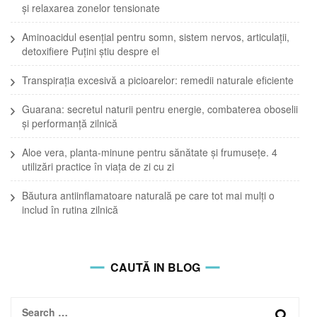
și relaxarea zonelor tensionate
Aminoacidul esențial pentru somn, sistem nervos, articulații,
detoxifiere Puțini știu despre el
Transpirația excesivă a picioarelor: remedii naturale eficiente
Guarana: secretul naturii pentru energie, combaterea oboselii
și performanță zilnică
Aloe vera, planta-minune pentru sănătate și frumusețe. 4
utilizări practice în viața de zi cu zi
Băutura antiinflamatoare naturală pe care tot mai mulți o
includ în rutina zilnică
CAUTĂ IN BLOG
Search