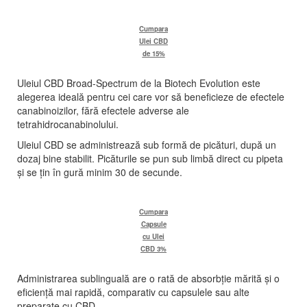
Cumpara
Ulei CBD
de 15%
Uleiul CBD Broad-Spectrum de la Biotech Evolution este
alegerea ideală pentru cei care vor să beneficieze de efectele
canabinoizilor, fără efectele adverse ale
tetrahidrocanabinolului.
Uleiul CBD se administrează sub formă de picături, după un
dozaj bine stabilit. Picăturile se pun sub limbă direct cu pipeta
și se țin în gură minim 30 de secunde.
Cumpara
Capsule
cu Ulei
CBD 3%
Administrarea sublinguală are o rată de absorbție mărită și o
eficiență mai rapidă, comparativ cu capsulele sau alte
preparate cu CBD.