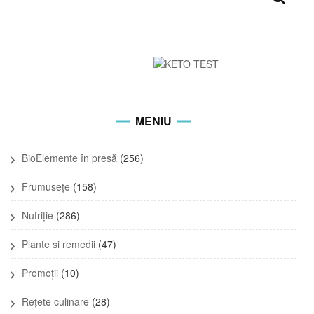
for:
MENIU
BioElemente în presă
(256)
Frumusețe
(158)
Nutriție
(286)
Plante si remedii
(47)
Promoții
(10)
Rețete culinare
(28)