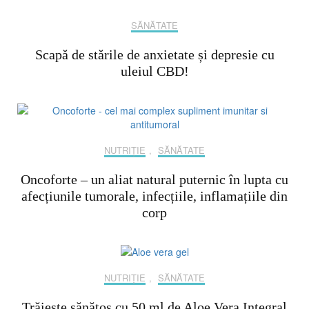
SĂNĂTATE
Scapă de stările de anxietate și depresie cu
uleiul CBD!
NUTRIȚIE
,
SĂNĂTATE
Oncoforte – un aliat natural puternic în lupta cu
afecțiunile tumorale, infecțiile, inflamațiile din
corp
NUTRIȚIE
,
SĂNĂTATE
Trăiește sănătos cu 50 ml de Aloe Vera Integral