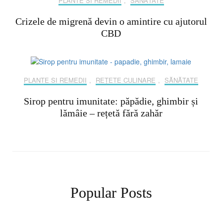
PLANTE SI REMEDII
,
SĂNĂTATE
Crizele de migrenă devin o amintire cu ajutorul
CBD
PLANTE SI REMEDII
,
REȚETE CULINARE
,
SĂNĂTATE
Sirop pentru imunitate: păpădie, ghimbir și
lămâie – rețetă fără zahăr
Popular Posts