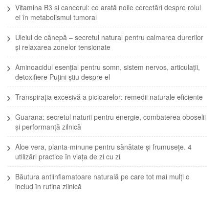
Vitamina B3 și cancerul: ce arată noile cercetări despre rolul
ei în metabolismul tumoral
Uleiul de cânepă – secretul natural pentru calmarea durerilor
și relaxarea zonelor tensionate
Aminoacidul esențial pentru somn, sistem nervos, articulații,
detoxifiere Puțini știu despre el
Transpirația excesivă a picioarelor: remedii naturale eficiente
Guarana: secretul naturii pentru energie, combaterea oboselii
și performanță zilnică
Aloe vera, planta-minune pentru sănătate și frumusețe. 4
utilizări practice în viața de zi cu zi
Băutura antiinflamatoare naturală pe care tot mai mulți o
includ în rutina zilnică